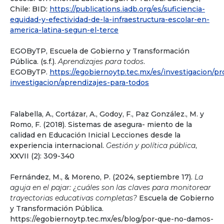
Chile: BID:
https://publications.iadb.org/es/suficiencia-
equidad-y-efectividad-de-la-infraestructura-escolar-en-
america-latina-segun-el-terce
EGOByTP, Escuela de Gobierno y Transformación
Pública. (s.f.).
Aprendizajes para todos
.
EGOByTP.
https://egobiernoytp.tec.mx/es/investigacion/pr
investigacion/aprendizajes-para-todos
Falabella, A., Cortázar, A., Godoy, F., Paz González., M. y
Romo, F. (2018). Sistemas de asegura- miento de la
calidad en Educación Inicial Lecciones desde la
experiencia internacional.
Gestión y política pública
,
XXVII (2): 309-340
Fernández, M., & Moreno, P. (2024, septiembre 17).
La
aguja en el pajar: ¿cuáles son las claves para monitorear
trayectorias educativas completas?
Escuela de Gobierno
y Transformación Pública.
https://egobiernoytp.tec.mx/es/blog/por-que-no-damos-