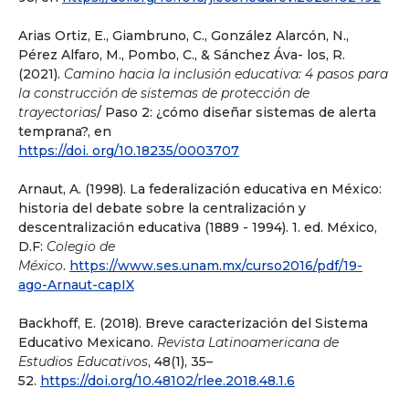
Arias Ortiz, E., Giambruno, C., González Alarcón, N.,
Pérez Alfaro, M., Pombo, C., & Sánchez Áva- los, R.
(2021).
Camino hacia la inclusión educativa: 4 pasos para
la construcción de sistemas de protección de
trayectorias
/ Paso 2: ¿cómo diseñar sistemas de alerta
temprana?, en
https://doi. org/10.18235/0003707
Arnaut, A. (1998). La federalización educativa en México:
historia del debate sobre la centralización y
descentralización educativa (1889 - 1994). 1. ed. México,
D.F:
Colegio de
México
.
https://www.ses.unam.mx/curso2016/pdf/19-
ago-Arnaut-capIX
Backhoff, E. (2018). Breve caracterización del Sistema
Educativo Mexicano.
Revista Latinoamericana de
Estudios Educativos
, 48(1), 35–
52.
https://doi.org/10.48102/rlee.2018.48.1.6