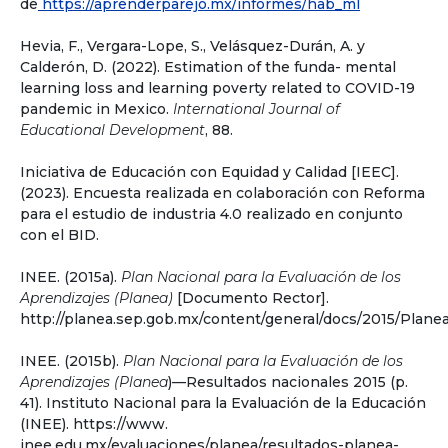
de
https://aprenderparejo.mx/informes/hab_ml
Hevia, F., Vergara-Lope, S., Velásquez-Durán, A. y
Calderón, D. (2022). Estimation of the funda- mental
learning loss and learning poverty related to COVID-19
pandemic in Mexico.
International Journal of
Educational Development
, 88.
Iniciativa de Educación con Equidad y Calidad [IEEC].
(2023). Encuesta realizada en colaboración con Reforma
para el estudio de industria 4.0 realizado en conjunto
con el BID.
INEE. (2015a).
Plan Nacional para la Evaluación de los
Aprendizajes (Planea)
[Documento Rector].
http://planea.sep.gob.mx/content/general/docs/2015/Pla
INEE. (2015b).
Plan Nacional para la Evaluación de los
Aprendizajes (Planea
)—Resultados nacionales 2015 (p.
41). Instituto Nacional para la Evaluación de la Educación
(INEE). https://www.
inee.edu.mx/evaluaciones/planea/resultados-planea-