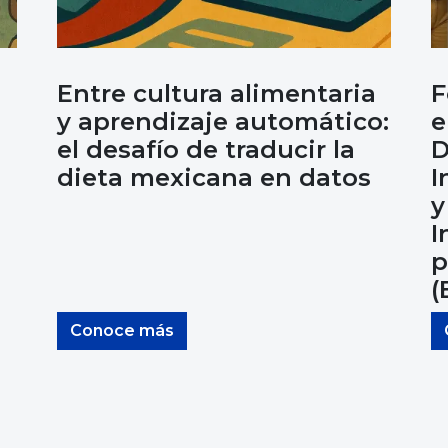
Entre cultura alimentaria
F
y aprendizaje automático:
e
el desafío de traducir la
D
dieta mexicana en datos
I
y
I
p
(
Conoce más