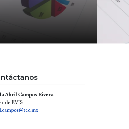
ntáctanos
la Abril Campos Rivera
er de EVIS
il.campos@tec.mx