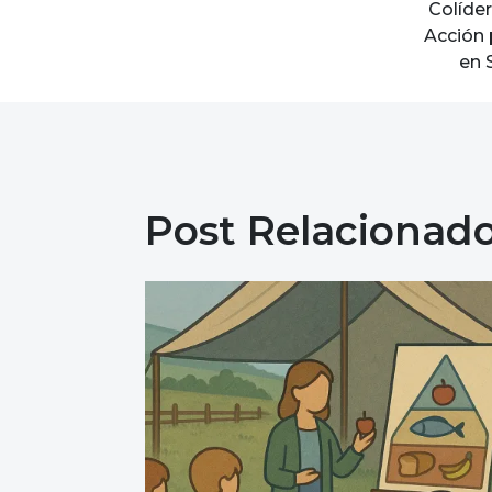
Colíder
Acción 
en 
Post Relacionad