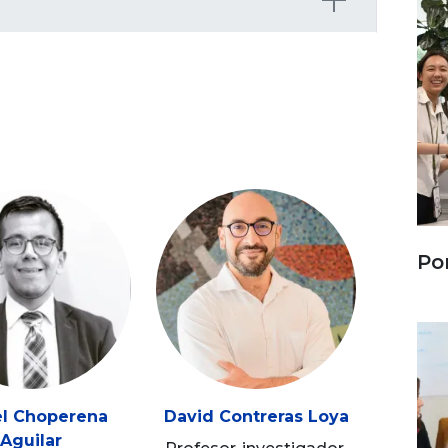
Po
el Choperena
David Contreras Loya
Aguilar