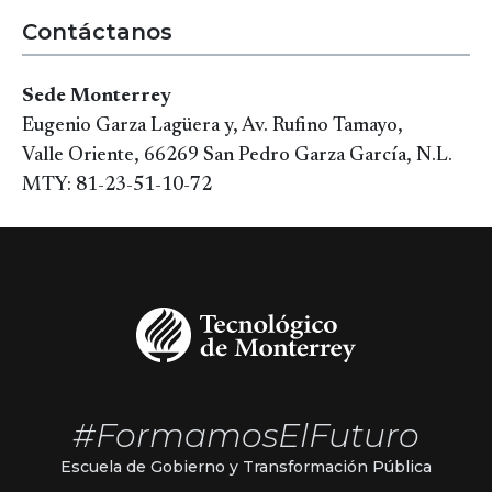
Contáctanos
Sede Monterrey
Eugenio Garza Lagüera y, Av. Rufino Tamayo,
Valle Oriente, 66269 San Pedro Garza García, N.L.
MTY: 81-23-51-10-72
#FormamosElFuturo
Escuela de Gobierno y Transformación Pública