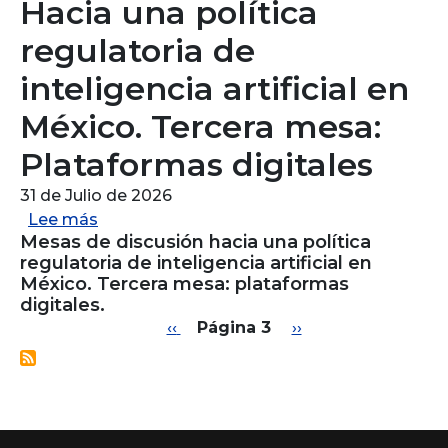
Hacia una política
regulatoria de
inteligencia artificial en
México. Tercera mesa:
Plataformas digitales
31 de Julio de 2026
sobre Hacia una política regulatoria de inte
Lee más
Mesas de discusión hacia una política
regulatoria de inteligencia artificial en
México. Tercera mesa: plataformas
digitales.
Paginación
Página anterior
Siguiente página
‹‹
Página 3
››