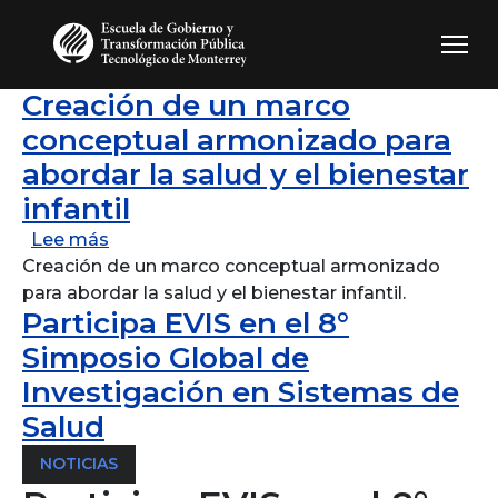
Creación de un marco
Pasar al contenido principal
conceptual armonizado para
abordar la salud y el bienestar
infantil
sobre Creación de un marco conceptual armo
Lee más
Creación de un marco conceptual armonizado
para abordar la salud y el bienestar infantil.
Participa EVIS en el 8°
Simposio Global de
Investigación en Sistemas de
Salud
NOTICIAS