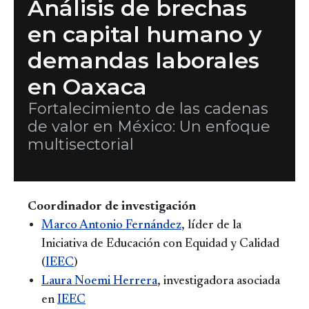
Análisis de brechas
en capital humano y
demandas laborales
en Oaxaca
Fortalecimiento de las cadenas
de valor en México: Un enfoque
multisectorial
Coordinador de investigación
Marco Antonio Fernández
, líder de la
Iniciativa de Educación con Equidad y Calidad
(
IEEC
)
Laura Noemi Herrera
, investigadora asociada
en
IEEC