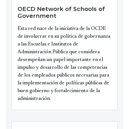
Maestría Ejecutiva en
Maestría en Economía Aplicada
OECD Network of Schools of
Administración Pública
Government
Esta red nace de la iniciativa de la OCDE
Dirigida a profesionistas del sector público, áreas de
de involucrar en su política de gobernanza
Dirigida a profesionales con experiencia en el ámbito
finanzas, TI y sociedad civil que busquen implementar
a las Escuelas e Institutos de
público que quieran actualizar su conocimiento y
modelos ante diversos problemas económicos y
Administración Pública que considera
relacionarse con líderes que impulsen su desarrollo
sociales.
desempeñan un papel importante en el
profesional
impulso y desarrollo de las competencias
Ver más
de los empleados públicos necesarias para
Ver más
la implementación de políticas públicas de
buen gobierno y fortalecimiento de la
administración.