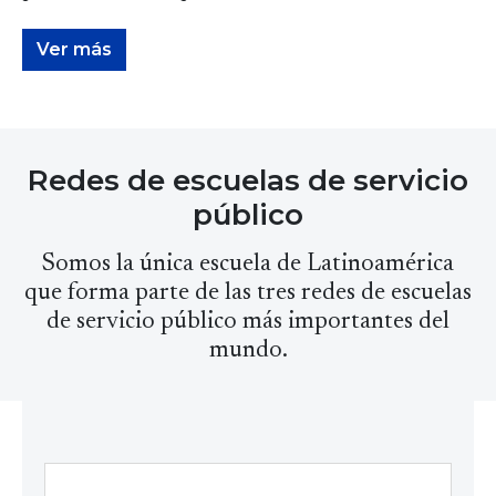
Ver más
Redes de escuelas de servicio
Maestría en Ciencia de Datos y
Políticas Públicas
público
Somos la única escuela de Latinoamérica
que forma parte de las tres redes de escuelas
Dirigida a perfiles multidisciplinares con afinidad a la
de servicio público más importantes del
programación y métodos analíticos que quieran
mundo.
informar y mejorar las políticas públicas y causar un
impacto positivo de forma innovadora.
Ver más