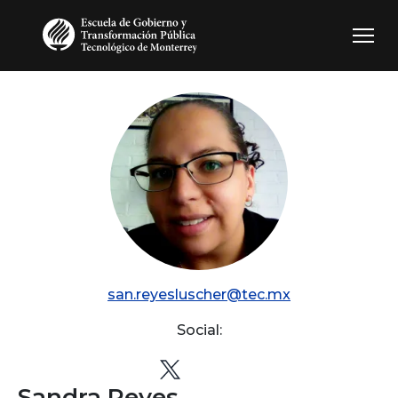
Pasar al contenido principal
san.reyesluscher@tec.mx
Social:
Sandra Reyes