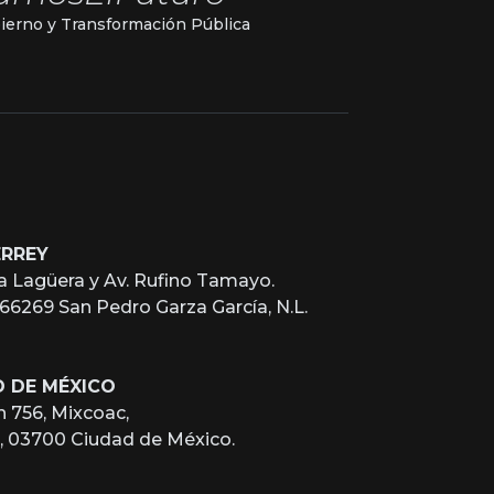
ierno y Transformación Pública
ERREY
a Lagüera y Av. Rufino Tamayo.
, 66269 San Pedro Garza García, N.L.
D DE MÉXICO
n 756, Mixcoac,
z, 03700 Ciudad de México.