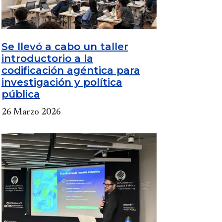
Se llevó a cabo un taller
introductorio a la
codificación agéntica para
investigación y política
pública
26 Marzo 2026