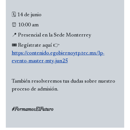
🗓 14 de junio
⏰ 10:00 am
📍 Presencial en la Sede Monterrey
🎟️ Regístrate aquí 👉
https://contenido.egobiernoytp.tec.mx/lp-
evento-master-mty-jun25
También resolveremos tus dudas sobre nuestro
proceso de admisión.
#FormamosElFuturo