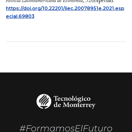
Revista Latinoamericana de Economía
,
52
(Especial).
https://doi.org/10.22201/iiec.20078951e.2021.esp
ecial.69803
#FormamosElFuturo