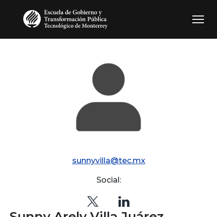
Pasar al contenido principal
sunnyvilla@tec.mx
Social:
Sunny Arely Villa Juárez