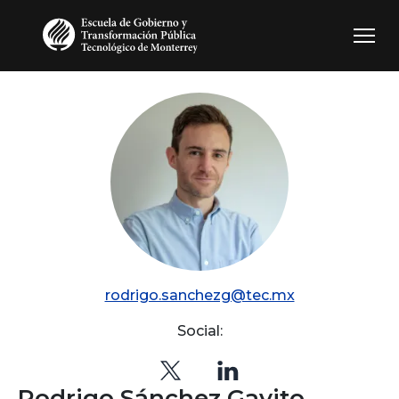
Pasar al contenido principal
rodrigo.sanchezg@tec.mx
Social:
Rodrigo Sánchez Gavito