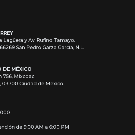
ERREY
a Lagüera y Av. Rufino Tamayo.
, 66269 San Pedro Garza García, N.L.
D DE MÉXICO
n 756, Mixcoac,
z, 03700 Ciudad de México.
2000
tención de 9:00 AM a 6:00 PM