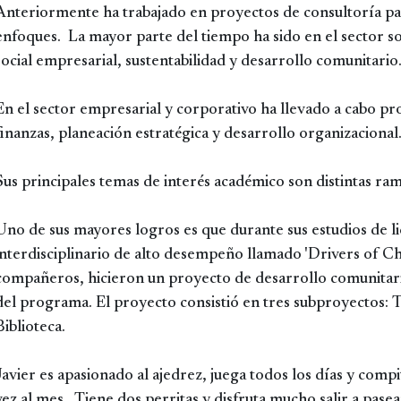
Anteriormente ha trabajado en proyectos de consultoría par
enfoques. La mayor parte del tiempo ha sido en el sector so
social empresarial, sustentabilidad y desarrollo comunitario
En el sector empresarial y corporativo ha llevado a cabo pr
finanzas, planeación estratégica y desarrollo organizacional
Sus principales temas de interés académico son distintas ra
Uno de sus mayores logros es que durante sus estudios de 
interdisciplinario de alto desempeño llamado 'Drivers of Cha
compañeros, hicieron un proyecto de desarrollo comunitari
del programa. El proyecto consistió en tres subproyectos: 
Biblioteca.
Javier es apasionado al ajedrez, juega todos los días y comp
vez al mes. Tiene dos perritas y disfruta mucho salir a pase