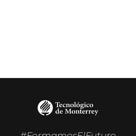
#FormamosElFuturo