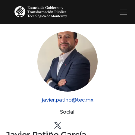
Pasar al contenido principal
javier.patino@tec.mx
Social:
Javier Patiño García