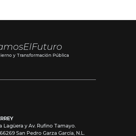
amosElFuturo
ierno y Transformación Pública
ERREY
a Lagüera y Av. Rufino Tamayo.
, 66269 San Pedro Garza García, N.L.