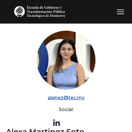
Pasar al contenido principal
alenez@tec.mx
Social:
Alexa Martinez Soto