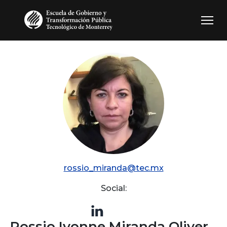
Pasar al contenido principal
rossio_miranda@tec.mx
Social:
Rossio Ivonne Miranda Oliver