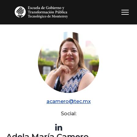
Pasar al contenido principal
acamero@tec.mx
Social:
Adela María Camero