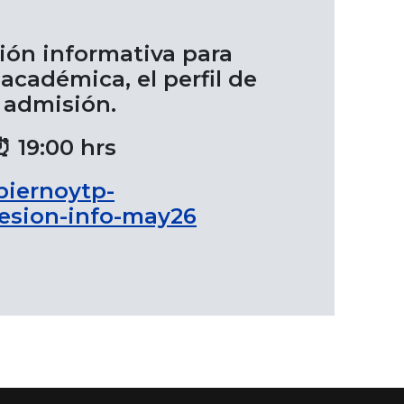
sión informativa para
académica, el perfil de
e admisión.
⏰ 19:00 hrs
biernoytp-
sesion-info-may26