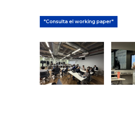
"Consulta el working paper"
Image
Image