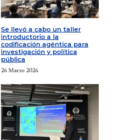
Se llevó a cabo un taller
introductorio a la
codificación agéntica para
investigación y política
pública
26 Marzo 2026