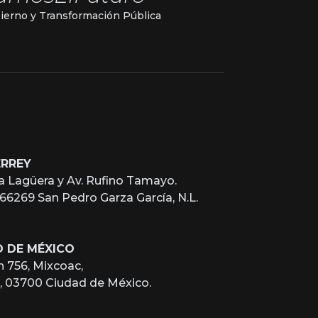
ierno y Transformación Pública
ERREY
a Lagüera y Av. Rufino Tamayo.
, 66269 San Pedro Garza García, N.L.
D DE MÉXICO
n 756, Mixcoac,
z, 03700 Ciudad de México.